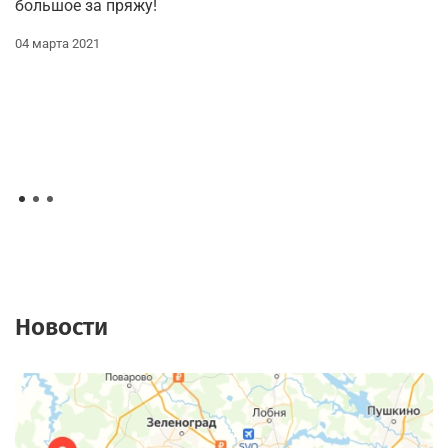
большое за пряжу!
о
ли
04 марта 2021
04
Новости