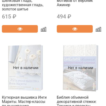
Шелковая гладь,
мотивов от Вероник
художественная гладь,
Ажинер
золотое шитье
615 ₽
494 ₽
Нет в наличии
Нет в наличии
Кутюрная вышивка Инги
Библия объемной
Мариты. Мастер-классы
декоративной стежки:
по вышиванию
Техники и проекты