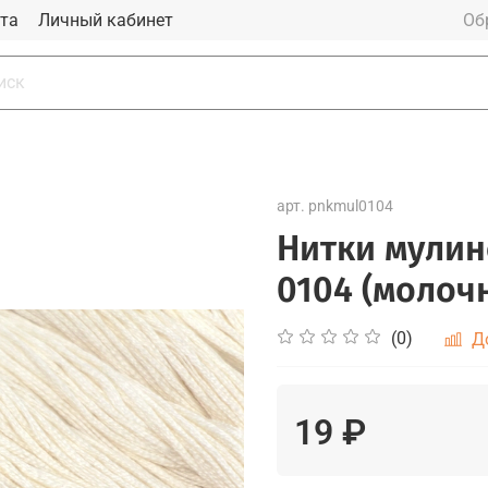
та
Личный кабинет
Об
арт.
pnkmul0104
Нитки мулин
0104 (молочн
(0)
Д
19 ₽