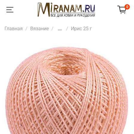
0
Главная
Вязание
...
Ирис 25 г