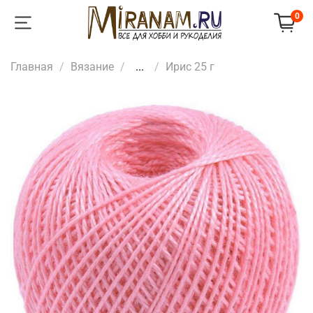
0
Главная
Вязание
...
Ирис 25 г