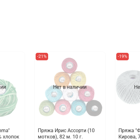
-21%
-19%
чии
Нет в наличии
Не
mma"
Пряжа Ирис Ассорти (10
Пряжа "Ф
% хлопок
мотков), 82 м. 10 г.
Кирова, 7