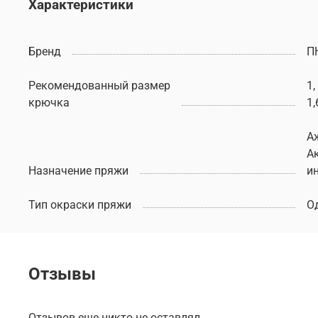
Характеристики
Бренд
П
Рекомендованный размер
1,
крючка
1,
А
А
Назначение пряжи
и
Тип окраски пряжи
О
Отзывы
Отзывов еще никто не оставлял