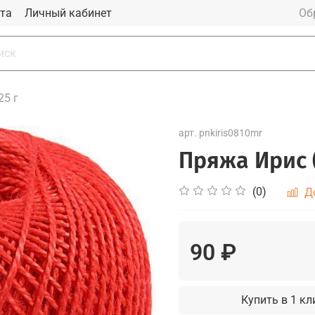
та
Личный кабинет
Об
25 г
арт.
pnkiris0810mr
Пряжа Ирис 
(0)
Д
90 ₽
Купить в 1 кл