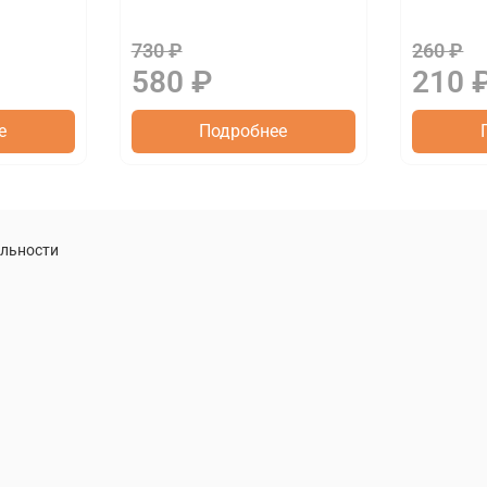
730 ₽
260 ₽
580 ₽
210 
е
Подробнее
альности