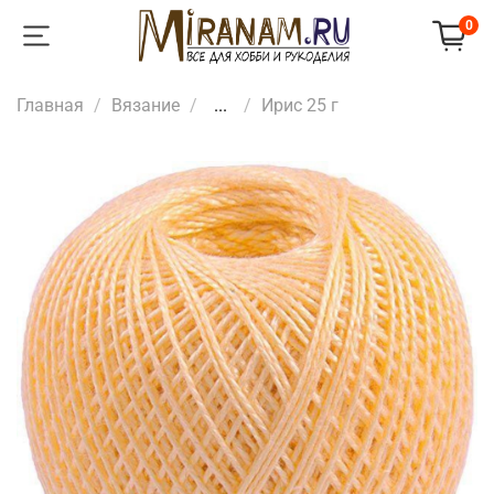
0
Главная
Вязание
...
Ирис 25 г