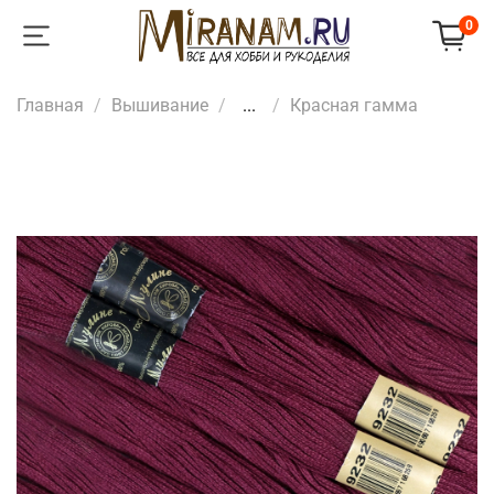
0
Главная
Вышивание
...
Красная гамма