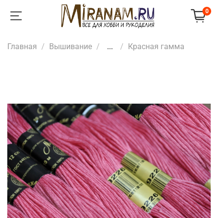
0
Главная
Вышивание
...
Красная гамма