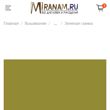
0
Главная
Вышивание
...
Зеленая гамма