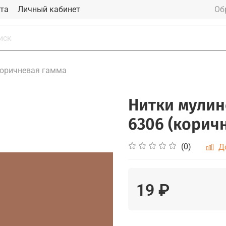
та
Личный кабинет
Об
оричневая гамма
Нитки мулин
6306 (корич
(0)
Д
19 ₽