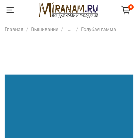
0
Главная
Вышивание
...
Голубая гамма