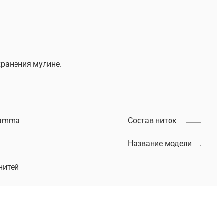
хранения мулине.
amma
Состав ниток
Название модели
нитей