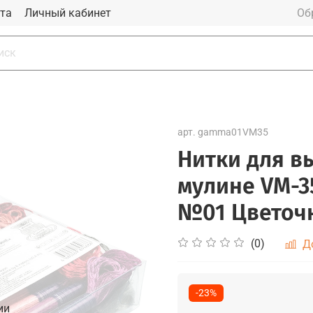
та
Личный кабинет
Об
арт.
gamma01VM35
Нитки для 
мулине VM-35
№01 Цветоч
(0)
Д
-23%
ии