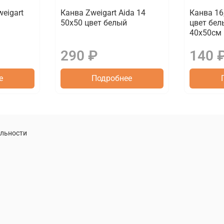
eigart
Канва Zweigart Aida 14
Канва 16,
50х50 цвет белый
цвет белы
40х50см
290 ₽
140 
е
Подробнее
альности