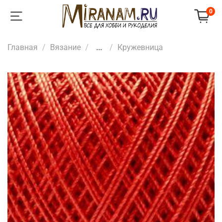
0
Главная
Вязание
...
Кружевница