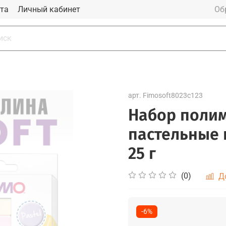
та
Личный кабинет
Об
арт.
Fimosoft8023c123
Набор полим
пастельные 
25 г
(0)
Д
-6%